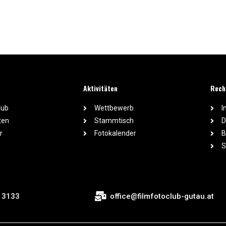
Aktivitäten
Rech
lub
Wettbewerb
I
ten
Stammtisch
D
r
Fotokalender
B
S
 3133
office@filmfotoclub-gutau.at