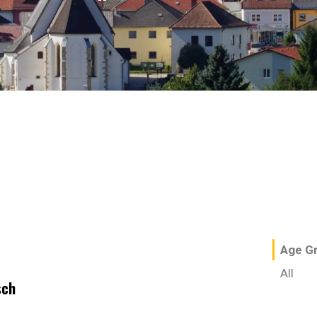
Age G
All
sch