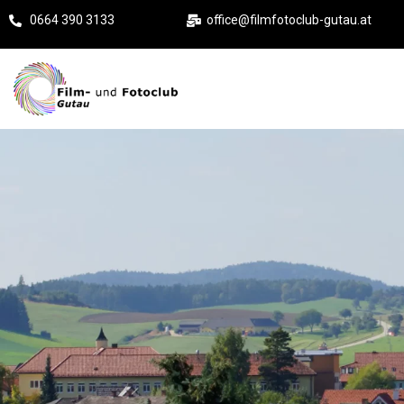
0664 390 3133
office@filmfotoclub-gutau.at