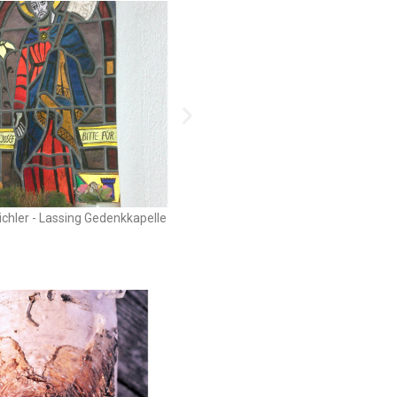
chler - Lassing Gedenkkapelle
Alexander David - 