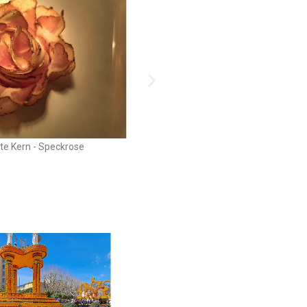
e Kern - Speckrose
Manfred Pichler - Speck