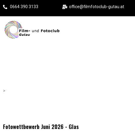
0664 390 3133
office@filmfotoclub-gutau.at
Bildergalerie
>
Fotowettbewerb Juni 2026 - Glas