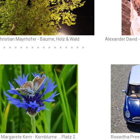
hristian Mayrhofer - Bäume, Holz & Wald
Alexander David -
Margarete Kern - Kornblume ... Platz 2
Roswitha Pree -