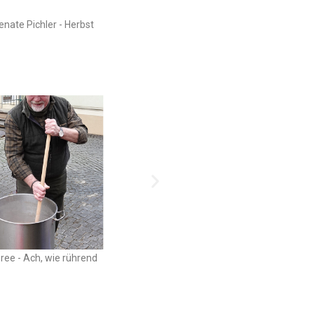
Renate Pichler - Herbst
Manfred Pichler - Herbst auf de
ree - Ach, wie rührend
Margarete Kern - Landwirts