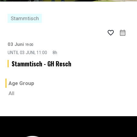
Stammtisch
favorite_border
03 Juni
19:00
UNTIL
03 JUNI, 11:00
8h
Stammtisch - GH Resch
Age Group
All