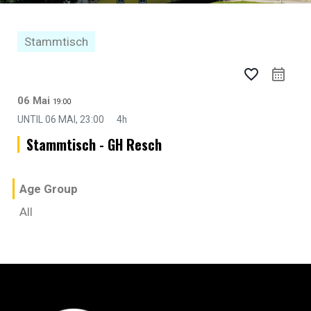
Stammtisch
favorite_border
06 Mai
19:00
UNTIL
06 MAI, 23:00
4h
Stammtisch - GH Resch
Age Group
All