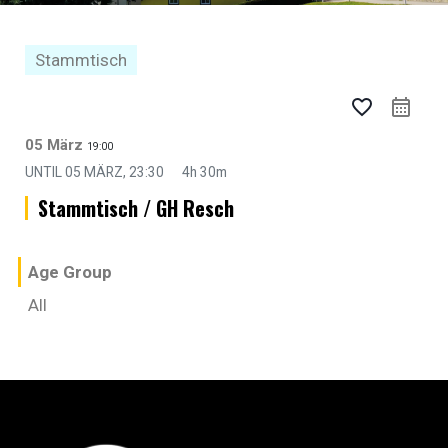
Stammtisch
favorite_border
05 März
19:00
UNTIL
05 MÄRZ, 23:30
4h 30m
Stammtisch / GH Resch
Age Group
All